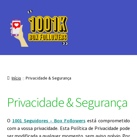
Ir
Saltar
para
para
a
o
navegação
conteúdo
Início
Privacidade & Segurança
Privacidade & Segurança
O
1001 Seguidores – Box Followers
está comprometido
com a vossa privacidade. Esta Política de Privacidade pode
ser modificada a qualquer momento, sem aviso prévio. Por