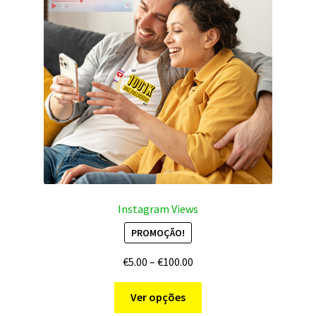
Instagram Views
PROMOÇÃO!
Price
€
5.00
–
€
100.00
range:
This
€5.00
Ver opções
product
through