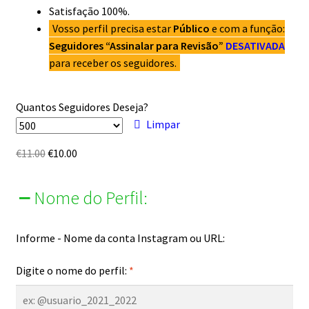
Satisfação 100%.
Vosso perfil precisa estar
Público
e com a função:
Seguidores “Assinalar para Revisão”
DESATIVADA
para receber os seguidores.
Quantos Seguidores Deseja?
Limpar
O
O
€
11.00
€
10.00
preço
preço
original
atual
Nome do Perfil:
era:
é:
€11.00.
€10.00.
Informe - Nome da conta Instagram ou URL:
Digite o nome do perfil:
*