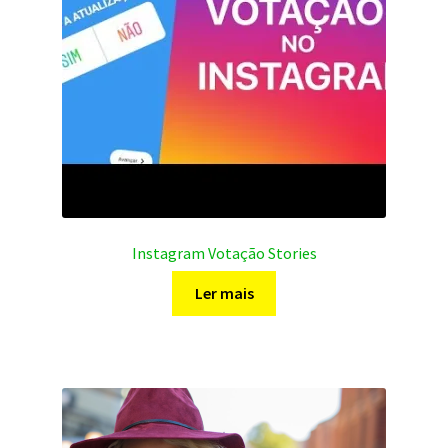
chosen
on
the
product
page
Instagram Votação Stories
Ler mais