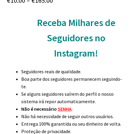
Price
€
10.00
–
€
165.00
range:
Receba Milhares de
€10.00
through
Seguidores no
€165.00
Instagram!
Seguidores reais de qualidade.
Boa parte dos seguidores permanecem seguindo-
te.
Se alguns seguidores saírem do perfil o nosso
sistema irá repor automaticamente.
Não é necessário
SENHA
.
Não há necessidade de seguir outros usuários.
Entrega 100% garantida ou seu dinheiro de volta.
Proteção de privacidade.