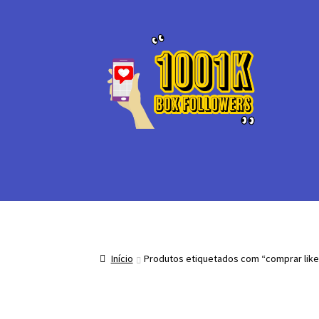
Ir
Saltar
para
para
a
o
navegação
conteúdo
Início
Produtos etiquetados com “comprar like