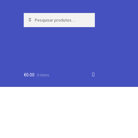
Pesquisar
Pesquisa
por:
€
0.00
0 itens