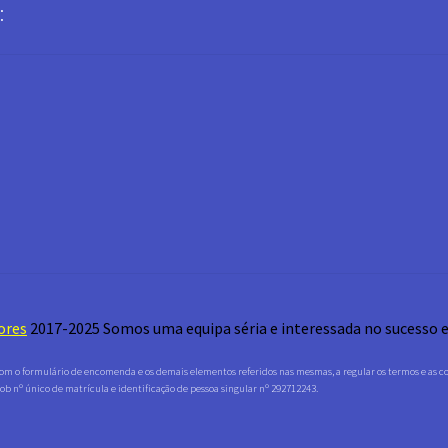
:
ores
2017-2025
Somos uma equipa séria e interessada no sucesso e n
om o formulário de encomenda e os demais elementos referidos nas mesmas, a regular os termos e as con
ob nº único de matrícula e identificação de pessoa singular nº 292712243.