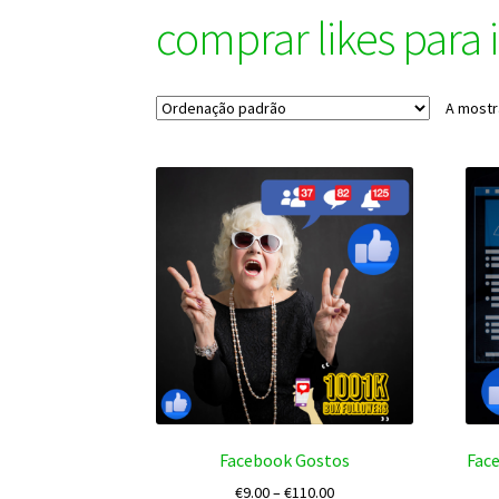
comprar likes para
A mostr
Facebook Gostos
Fac
Price
€
9.00
–
€
110.00